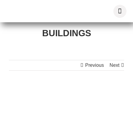
Zum
Inhalt
springen
BUILDINGS
Previous
Next
View
Larger
Image