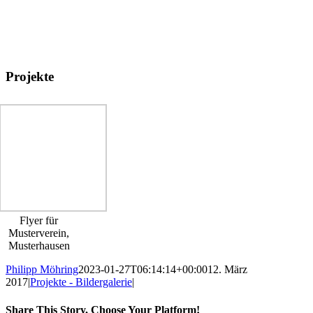
Zum
Inhalt
springen
Projekte
Flyer für
Musterverein,
Musterhausen
Philipp Möhring
2023-01-27T06:14:14+00:00
12. März
2017
|
Projekte - Bildergalerie
|
Share This Story, Choose Your Platform!