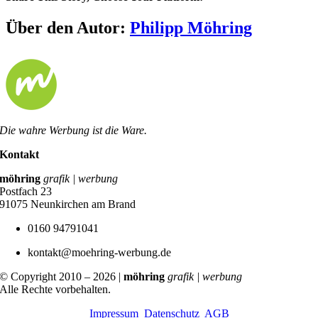
Facebook
X
Reddit
LinkedIn
Pinterest
Vk
Über den Autor:
Philipp Möhring
Die wahre Werbung ist die Ware.
Kontakt
möhring
grafik | werbung
Postfach 23
91075 Neunkirchen am Brand
0160 94791041
kontakt@moehring-werbung.de
© Copyright 2010 –
2026 |
möhring
grafik | werbung
Alle Rechte vorbehalten.
Impressum
Datenschutz
AGB