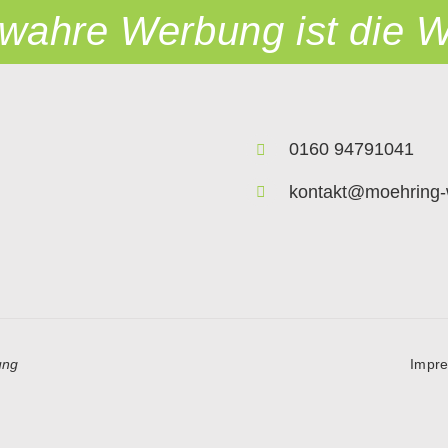
 wahre Werbung ist die W
0160 94791041
kontakt@moehring-
ung
Impr