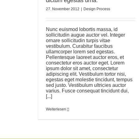
dictum egestas urna.
27. November 2012
|
Design Process
Nunc euismod lobortis massa, id
sollicitudin augue auctor vel. Integer
ornare sollicitudin turpis vitae
vestibulum. Curabitur faucibus
ullamcorper lorem sed egestas.
Pellentesque laoreet auctor eros, et
consectetur eros auctor eget. Lorem
ipsum dolor sit amet, consectetur
adipiscing elit. Vestibulum tortor nisi,
egestas eget molestie tincidunt, tempus
sed justo. Vestibulum ultricies auctor
varius. Fusce consequat tincidunt dui,
[...]
Weiterlesen