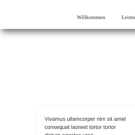
Zum
Inhalt
springen
Willkommen
Leist
Vivamus ullamcorper nim sit amet
consequat laoreet tortor tortor